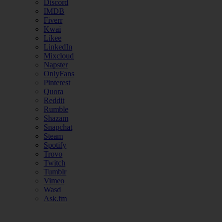
Discord
IMDB
Fiverr
Kwai
Likee
LinkedIn
Mixcloud
Napster
OnlyFans
Pinterest
Quora
Reddit
Rumble
Shazam
Snapchat
Steam
Spotify
Trovo
Twitch
Tumblr
Vimeo
Wasd
Ask.fm