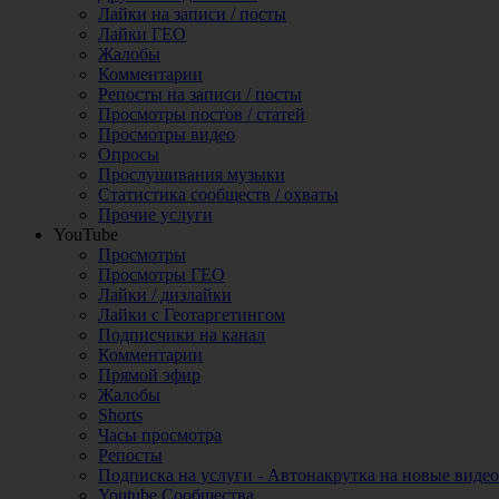
Лайки на записи / посты
Лайки ГЕО
Жалобы
Комментарии
Репосты на записи / посты
Просмотры постов / статей
Просмотры видео
Опросы
Прослушивания музыки
Статистика сообществ / охваты
Прочие услуги
YouTube
Просмотры
Просмотры ГЕО
Лайки / дизлайки
Лайки с Геотаргетингом
Подписчики на канал
Комментарии
Прямой эфир
Жалобы
Shorts
Часы просмотра
Репосты
Подписка на услуги - Автонакрутка на новые видео
Youtube Сообщества