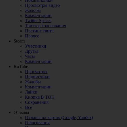
Показы/клики
Просмотры видео
Жалобы
Комментарии
Twitter Spaces
Твиттер голосования
Постинг твита
Прочее
Steam
Участники
Друзья
Часы
Комментарии
RuTube
Просмотры
Подписчики
Жалобы
Комментарии
Лайки
Кнопка В ТОП
Сохранения
Все
Отзывы
Отзывы на картах (Google, Yandex)
Голосования