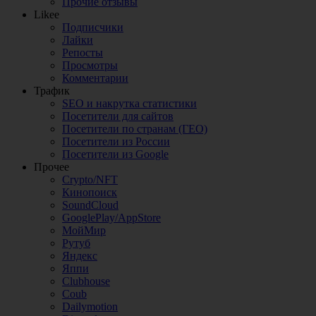
Прочие отзывы
Likee
Подписчики
Лайки
Репосты
Просмотры
Комментарии
Трафик
SEO и накрутка статистики
Посетители для сайтов
Посетители по странам (ГЕО)
Посетители из России
Посетители из Google
Прочее
Crypto/NFT
Кинопоиск
SoundCloud
GooglePlay/AppStore
МойМир
Рутуб
Яндекс
Яппи
Clubhouse
Coub
Dailymotion