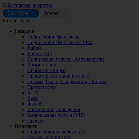
Бесплатно ✓
Платно →
Каталог услуг
Instagram
Подписчики / фолловеры
Подписчики / фолловеры ГЕО
Лайки
Лайки ГЕО
Подписка на услуги - Автонакрутка
Комментарии
Просмотры видео
Просмотры историй (сторис)
Показы, Охват, Сохранения, Опросы
Прямой эфир
IGTV
Reels
Жалобы
Упоминания, сообщения
Комплексные услуги (VIP)
Прочее
Вконтакте
Подписчики в сообщества
Друзья / подписчики