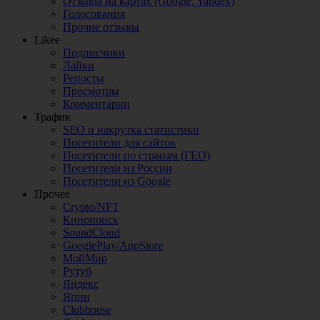
Отзывы на картах (Google, Yandex)
Голосования
Прочие отзывы
Likee
Подписчики
Лайки
Репосты
Просмотры
Комментарии
Трафик
SEO и накрутка статистики
Посетители для сайтов
Посетители по странам (ГЕО)
Посетители из России
Посетители из Google
Прочее
Crypto/NFT
Кинопоиск
SoundCloud
GooglePlay/AppStore
МойМир
Рутуб
Яндекс
Яппи
Clubhouse