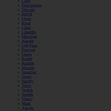
Coub
Dailymotion
Discord
IMDB
Fiverr
Kwai
Likee
LinkedIn
Mixcloud
Napster
OnlyFans
Pinterest
Quora
Reddit
Rumble
Shazam
Snapchat
Steam
Spotify
Trovo
Twitch
Tumblr
Vimeo
Wasd
Ask.fm