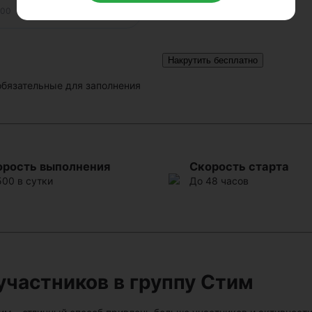
Накрутить бесплатно
обязательные для заполнения
орость выполнения
Скорость старта
500 в сутки
До 48 часов
участников в группу Стим