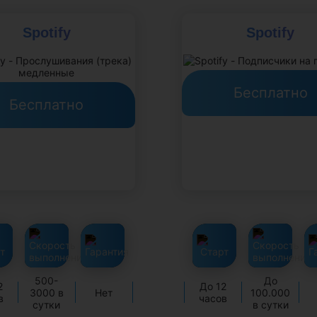
Spotify
Spotify
Бесплатно
Бесплатно
500-
До
2
До 12
3000 в
Нет
100.000
в
часов
сутки
в сутки