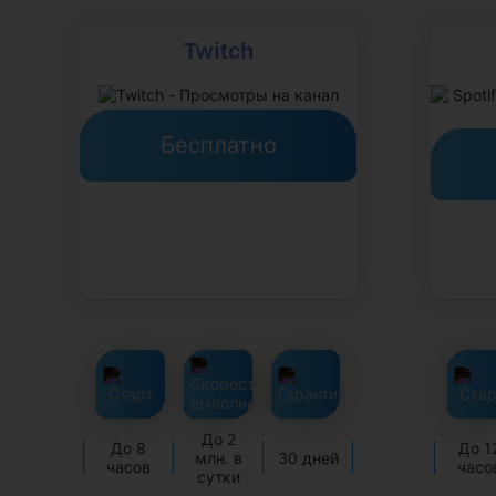
Twitch
Бесплатно
До 2
До 8
До 1
млн. в
30 дней
часов
часо
сутки