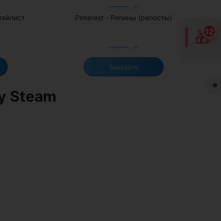
лэйлист
Pinterest - Репины (репосты)
12
🎁
Заказать
●
у Steam