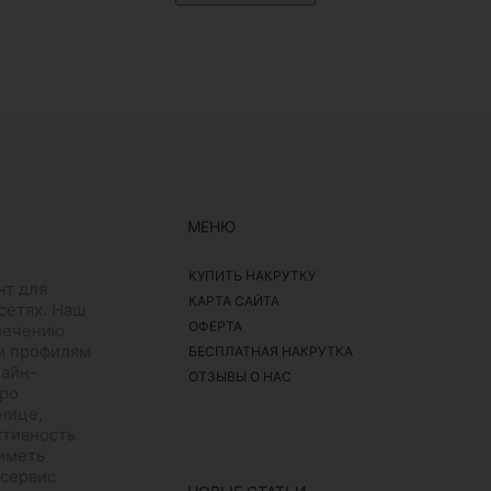
МЕНЮ
КУПИТЬ НАКРУТКУ
нт для
КАРТА САЙТА
сетях. Наш
ОФЕРТА
влечению
им профилям
БЕСПЛАТНАЯ НАКРУТКА
лайн-
ОТЗЫВЫ О НАС
ро
нице,
ктивность
 иметь
 сервис