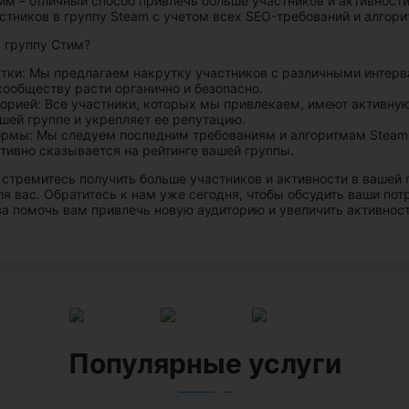
тим – отличный способ привлечь больше участников и активнос
стников в группу Steam с учетом всех SEO-требований и алгор
 группу Стим?
ки: Мы предлагаем накрутку участников с различными интерва
сообществу расти органично и безопасно.
орией: Все участники, которых мы привлекаем, имеют активную
шей группе и укрепляет ее репутацию.
рмы: Мы следуем последним требованиям и алгоритмам Steam, 
тивно сказывается на рейтинге вашей группы.
ы стремитесь получить больше участников и активности в вашей
я вас. Обратитесь к нам уже сегодня, чтобы обсудить ваши по
а помочь вам привлечь новую аудиторию и увеличить активнос
Популярные услуги