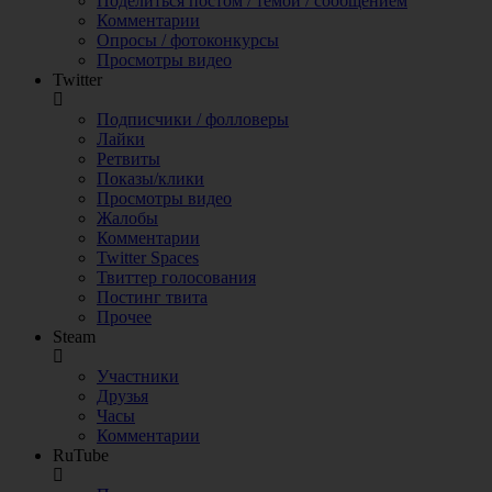
Поделиться постом / темой / сообщением
Комментарии
Опросы / фотоконкурсы
Просмотры видео
Twitter
Подписчики / фолловеры
Лайки
Ретвиты
Показы/клики
Просмотры видео
Жалобы
Комментарии
Twitter Spaces
Твиттер голосования
Постинг твита
Прочее
Steam
Участники
Друзья
Часы
Комментарии
RuTube