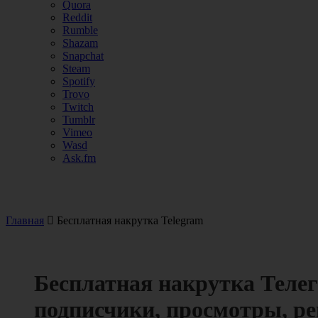
Quora
Reddit
Rumble
Shazam
Snapchat
Steam
Spotify
Trovo
Twitch
Tumblr
Vimeo
Wasd
Ask.fm
Главная
Бесплатная накрутка Telegram
Бесплатная накрутка Телег
подписчики, просмотры, ре