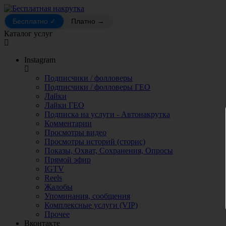
Бесплатно ✓
Платно →
Каталог услуг
Instagram
Подписчики / фолловеры
Подписчики / фолловеры ГЕО
Лайки
Лайки ГЕО
Подписка на услуги - Автонакрутка
Комментарии
Просмотры видео
Просмотры историй (сторис)
Показы, Охват, Сохранения, Опросы
Прямой эфир
IGTV
Reels
Жалобы
Упоминания, сообщения
Комплексные услуги (VIP)
Прочее
Вконтакте