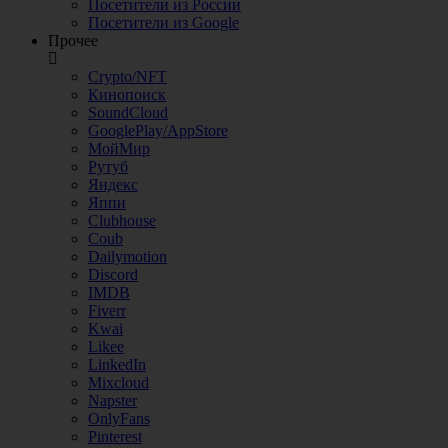
Посетители из России
Посетители из Google
Прочее
Crypto/NFT
Кинопоиск
SoundCloud
GooglePlay/AppStore
МойМир
Рутуб
Яндекс
Яппи
Clubhouse
Coub
Dailymotion
Discord
IMDB
Fiverr
Kwai
Likee
LinkedIn
Mixcloud
Napster
OnlyFans
Pinterest