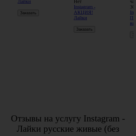
Лайки
Нет
ча
Instagram -
30
АКЦИЯ!
Ins
Заказать
Лайки
Пр
ви
Заказать
З
Отзывы на услугу Instagram -
Лайки русские живые (без