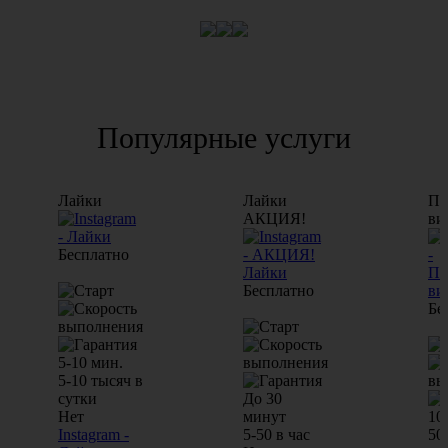
Популярные услуги
Лайки
Лайки
Пр
АКЦИЯ!
ви
Бесплатно
Бесплатно
Бе
5-10 мин.
5-10 тысяч в
сутки
До 30
Нет
минут
10
Instagram -
5-50 в час
50