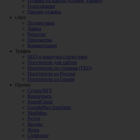
Отзывы на картах (Google, Yandex)
Голосования
Прочие отзывы
Likee
Подписчики
Лайки
Репосты
Просмотры
Комментарии
Трафик
SEO и накрутка статистики
Посетители для сайтов
Посетители по странам (ГЕО)
Посетители из России
Посетители из Google
Прочее
Crypto/NFT
Кинопоиск
SoundCloud
GooglePlay/AppStore
МойМир
Рутуб
Яндекс
Яппи
Clubhouse