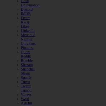
Coub
Dailymotion
Discord
IMDB
Fiverr
Kwai
Likee
LinkedIn
Mixcloud
Napster
OnlyFans
Pinterest
Quora
Reddit
Rumble
Shazam
Snapchat
Steam
Spotify
Trovo
Twitch
Tumblr
Vimeo
Wasd
Ask.fm