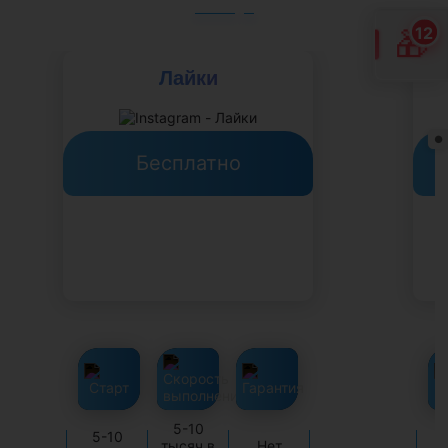
12
🎁
Лайки
●
Бесплатно
5-10
5-10
Д
тысяч в
Нет