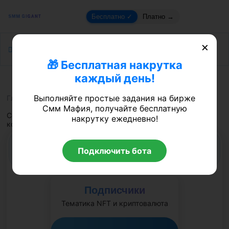
Бесплатно ✓
Платно →
×
Каталог услуг
🎁 Бесплатная накрутка
каждый день!
Выполняйте простые задания на бирже
Главная
Instagram
Instagram - NFT Подписчики
Смм Мафия, получайте бесплатную
Соцсеть запрещена в РФ; принадлежит корпорации Meta,
накрутку ежедневно!
которая признана в России экстремистской
Instagram - NFT Подписчики
Подключить бота
Подписчики
Тематика NFT и криптовалюта